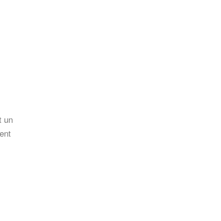
t un
ent