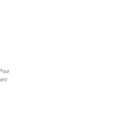
 Pour
érir