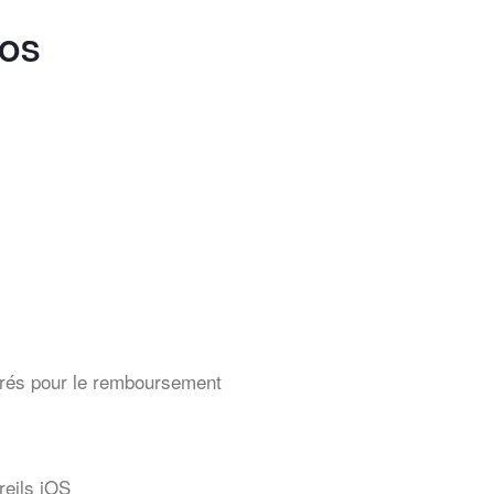
ROS
urés pour le remboursement
reils iOS