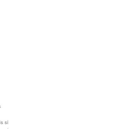
s
s si