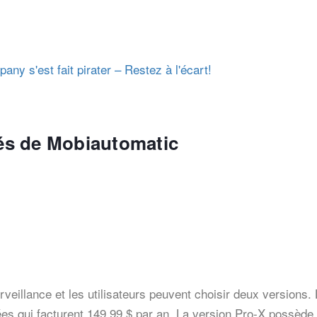
ny s'est fait pirater – Restez à l'écart!
és de Mobiautomatic
rveillance et les utilisateurs peuvent choisir deux versions.
tées qui facturent 149,99 $ par an. La version Pro-X possède