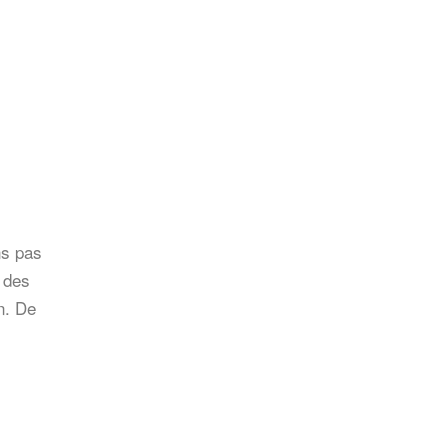
ns pas
n des
n. De