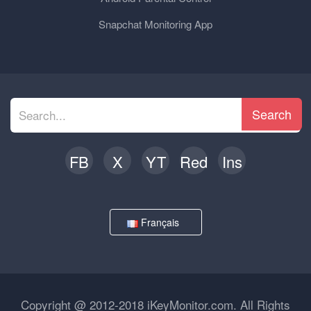
Snapchat Monitoring App
Search
FB
X
YT
Red
Ins
Français
Copyright @ 2012-2018 iKeyMonitor.com. All Rights