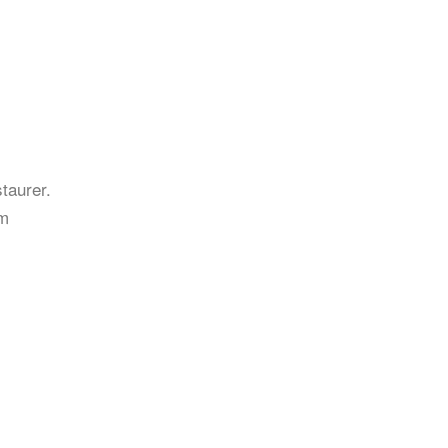
taurer.
am