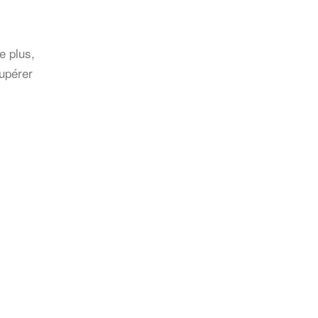
e plus,
cupérer