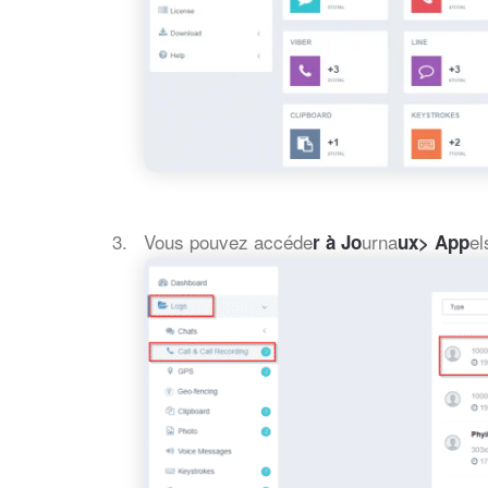
Vous pouvez accéde
urna
el
r à Jo
ux> App