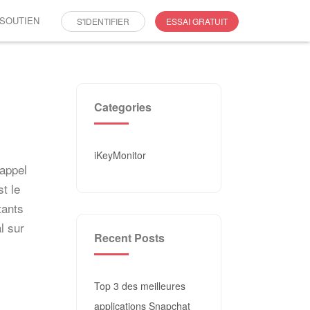
SOUTIEN
S'IDENTIFIER
ESSAI GRATUIT
Categories
iKeyMonitor
appel
t le
tants
l sur
Recent Posts
Top 3 des meilleures
applications Snapchat