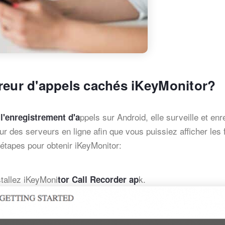
reur d'appels cachés iKeyMonitor?
ppels sur Android, elle surveille et enr
 l'enregistrement d'a
r des serveurs en ligne afin que vous puissiez afficher les 
 étapes pour obtenir iKeyMonitor:
stallez iKeyMoni
k.
tor Call Recorder ap