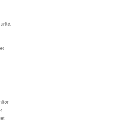
urité.
et
itor
or
get