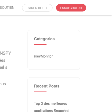
SOUTIEN
S'IDENTIFIER
ESSAI GRATUIT
Categories
 XNSPY
iKeyMonitor
 Ses
il si
vous
Recent Posts
Top 3 des meilleures
applications Snapchat