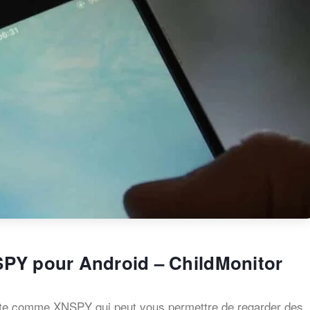
NSPY pour Android – ChildMonitor
te comme XNSPY qui peut vous permettre de regarder des