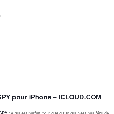
n
 XNSPY pour iPhone – ICLOUD.COM
ce qui est parfait pour quelqu'un qui n'est pas féru de
NSPY