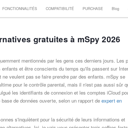
FONCTIONNALITÉS
COMPATIBILITÉ
PURCHASE
Blog
ernatives gratuites à mSpy 2026
quemment mentionnés par les gens ces derniers jours. Les 
rs enfants et être conscients du temps qu'ils passent sur Inte
t ne veulent pas se faire prendre par des enfants. mSpy se
time pour le contrôle parental, mais il n'est pas aussi sûr 
ulgué les identifiants de connexion et les comptes iCloud po
ne base de données ouverte, selon un rapport de
expert en
nnes s'inquiètent pour la sécurité de leurs informations et
e alternatives. Ici, je vais vous présenter trois coffres-forts