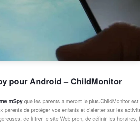
Spy pour Android – ChildMonitor
que les parents aimeront le plus.ChildMonitor est
omme mSpy
ux parents de protéger vos enfants et d'alerter sur les activit
reuses, de filtrer le site Web pron, de définir les horaires, 