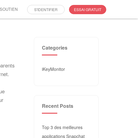
SOUTIEN
S'IDENTIFIER
ESSAI GRATUIT
Categories
parents
iKeyMonitor
rnet.
que
ur
Recent Posts
Top 3 des meilleures
applications Snapchat