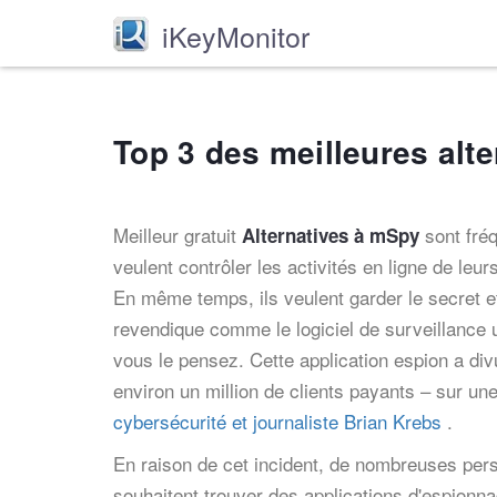
iKeyMonitor
Top 3 des meilleures alt
Meilleur gratuit
sont fré
Alternatives à mSpy
veulent contrôler les activités en ligne de leu
En même temps, ils veulent garder le secret e
revendique comme le logiciel de surveillance ul
vous le pensez. Cette application espion a div
environ un million de clients payants – sur u
cybersécurité et journaliste Brian Krebs
.
En raison de cet incident, de nombreuses perso
souhaitent trouver des applications d'espionnag