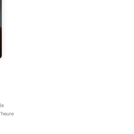
és
l'heure