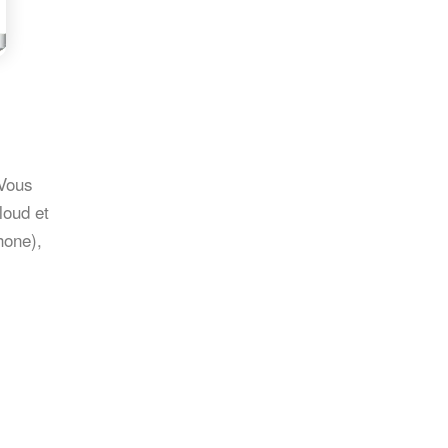
 Vous
loud et
hone),